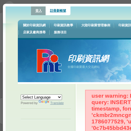
登入
註冊新帳號
關於印刷資訊網
印刷資訊教學
大陸印刷業管理條例
印刷資
店家及廠商搜尋
服務項目
印刷資訊網
全國印刷業最大交流網站
user warning: 
query: INSERT 
Powered by
Translate
timestamp, for
'ckmbr2mncgne
1786077529, 'u
'0c7b45bbd43e