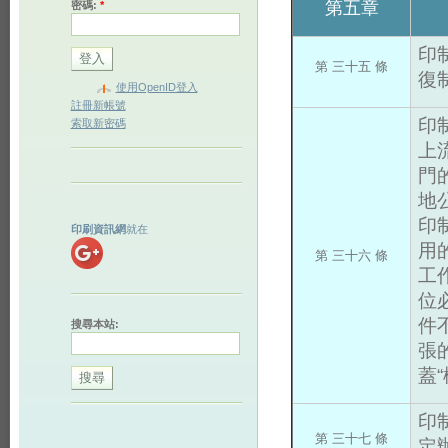
第五章
密碼:
*
印
第 三十五 條
復
使用OpenID登入
註冊新帳號
印
索取新密碼
上
門
地
印
印刷資訊網
就在
用
第 三十六 條
工
位
件
搜尋本站:
張
蓋
印
第 三十七 條
定