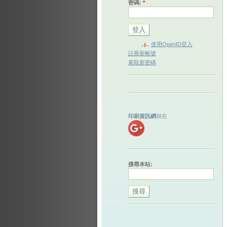
密碼:
*
使用OpenID登入
註冊新帳號
索取新密碼
印刷資訊網
就在
搜尋本站: