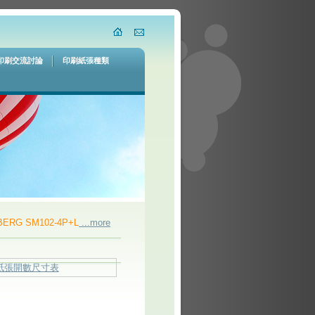
印刷交流討論
印刷紙張種類
RG SM102-4P+L
...more
Used 2006 HEIDELBERG PM GTO52-4 DDS
...m
紙張開數尺寸表