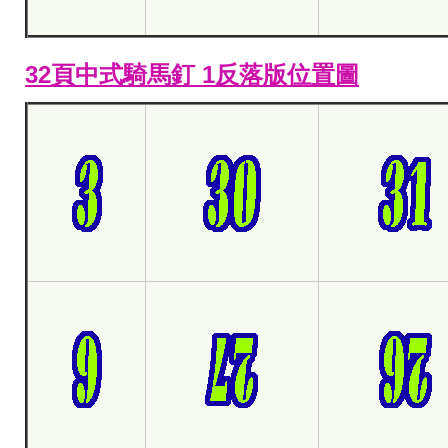
32頁中式騎馬釘 1反落版位置圖