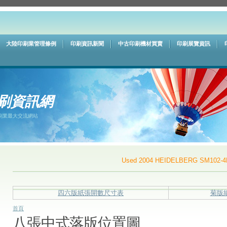
大陸印刷業管理條例
印刷資訊新聞
中古印刷機材買賣
印刷展覽資訊
刷資訊網
刷業最大交流網站
Used 2004 HEIDELBERG SM102-4P+L
...
四六版紙張開數尺寸表
菊版
首頁
八張中式落版位置圖