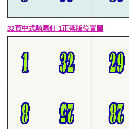
32頁中式騎馬釘 1正落版位置圖