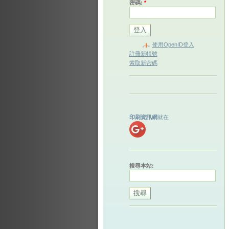
密碼:
*
使用OpenID登入
註冊新帳號
索取新密碼
印刷資訊網
就在
搜尋本站: