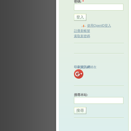
密碼:
*
使用OpenID登入
註冊新帳號
索取新密碼
印刷資訊網
就在
搜尋本站: