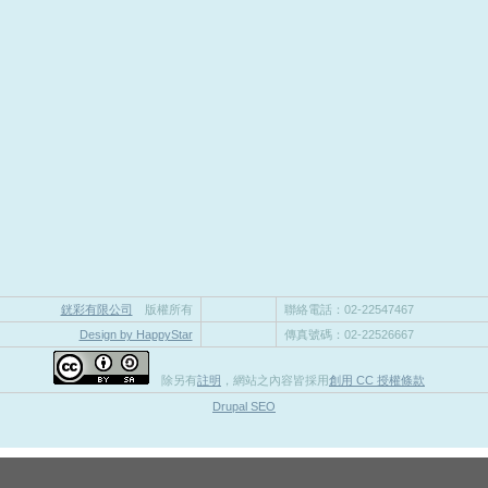
銧彩有限公司
版權所有
聯絡電話：02-22547467
Design by HappyStar
傳真號碼：02-22526667
除另有
註明
，網站之內容皆採用
創用 CC 授權條款
Drupal SEO