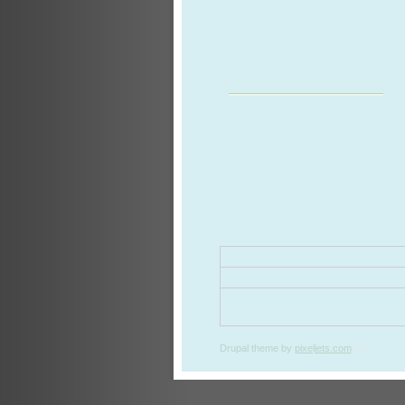
Drupal theme
by
pixeljets.com
ver.1