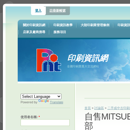
登入
註冊新帳號
關於印刷資訊網
印刷資訊教學
大陸印刷業管理條例
印刷資
店家及廠商搜尋
服務項目
印刷資訊網
全國印刷業最大交流網站
Powered by
Translate
首頁
»
討論區
»
二手或中古印刷
自售MITSU
使用者名稱:
*
部