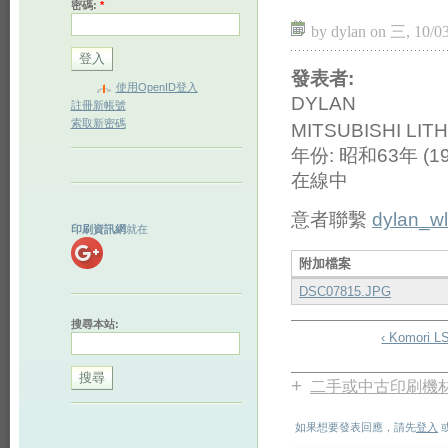
密碼:
*
by dylan on 三, 10/03
發表者:
使用OpenID登入
DYLAN
註冊新帳號
索取新密碼
MITSUBISHI L
年份: 昭和63年 (1
在線中
意者聯繫
dylan_w
印刷資訊網
就在
附加檔案
DSC07815.JPG
搜尋本站:
‹ Komori L
+
二手或中古印刷機
如果想要發表回應，請先
登入